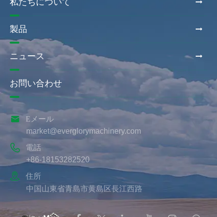
私たちについて
製品
ニュース
お問い合わせ

Eメール
market@everglorymachinery.com

電話
+86-18153282520

住所
中国山東省青島市黄島区長江西路